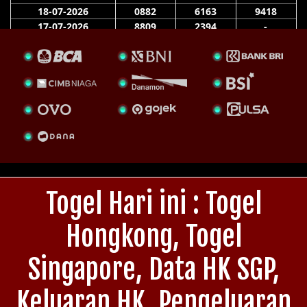
Togel Hari ini : Togel
Hongkong, Togel
Singapore, Data HK SGP,
Keluaran HK, Pengeluaran