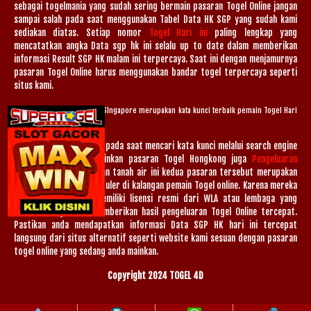
sebagai togelmania yang sudah sering bermain pasaran Togel Online jangan
sampai salah pada saat menggunakan Tabel Data HK SGP yang sudah kami
sediakan diatas. Setiap nomor
Togel Hari ini
paling lengkap yang
mencatatkan angka Data sgp hk ini selalu up to date dalam memberikan
informasi Result SGP HK malam ini terpercaya. Saat ini dengan menjamurnya
pasaran Togel Online harus menggunakan bandar togel terpercaya seperti
situs kami.
Togel Hongkong dan Togel SIngapore merupakan kata kunci terbaik pemain Togel Hari
ini
Pemain judi togel online pada saat mencari kata kunci melalui search engine
google
tentunya memainkan pasaran Togel Hongkong juga
Pengeluaran
Macau
. Di dunia perjudian tanah air ini kedua pasaran tersebut merupakan
pasaran yang paling populer di kalangan pemain Togel online. Karena mereka
sudah secara resmi memiliki lisensi resmi dari WLA atau lembaga yang
berwewenang untuk memberikan hasil pengeluaran Togel Online tercepat.
Pastikan anda mendapatkan informasi Data SGP HK hari ini tercepat
langsung dari situs alternatif seperti website kami sesuan dengan pasaran
togel online yang sedang anda mainkan.
Copyright 2024 TOGEL 4D